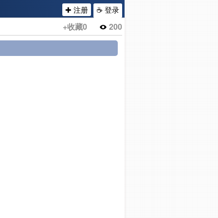
✚ 注册
☕ 登录
+收藏
0
200