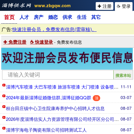
www.zbgqw.com
✚ 注册
☕ 登录
首页
人才
房产
婚恋
供求
生活
其它
广告:
快速注册会员，免费发布信息(需审核)。
✚ 免费注册
☕ 快速登录
- 免费发布信息
淄博汽车喷漆 大巴车喷漆 旅游车喷漆 大门喷漆 设备喷
11-11
顶
2024年最新淄博征婚微信群,淄博征婚QQ群
03-07
顶
桓台田庄镇中心卫生院康寿养护中心招聘人才信息
08-07
2026年度淄博信实人力资源管理有限公司经开区分公司公开
08-07
淄博宇海电子陶瓷有限公司招聘测试工人
08-07