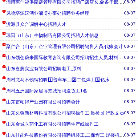
淄博惠佳福供应链管理有限公司招聘门店店长,储备干部,生鲜
08-07
凤鸣塔源汉酒业淄博办事处招聘业务经理
08-07
沂源县众合调解中心招聘人才
08-07
瑞阳（山东）生物制药有限公司招聘人才信息
08-07
聚仁合（山东）企业管理有限公司招聘销售人员,代账会计
08-07
山东领创蔚来国际教育咨询有限公司招聘招生人员,材料人员,
08-07
山东嘉腾实业有限公司招聘电工,原料
08-07
周村龙马不锈钢招聘1️⃣普车车工2️⃣二包焊工3️⃣钻床
08-07
周村五洲国际家居博览城招聘送货工1名
08-07
山东雷帕得产业园有限公司招聘会计
08-07
山东久强新材料科技有限公司招聘操作工,质检员,行政文员
08-07
山东金城医药化工有限公司招聘生产线操作工
08-07
山东佳能科技股份有限公司招聘组装工,二保焊工,焊接机器人
08-07