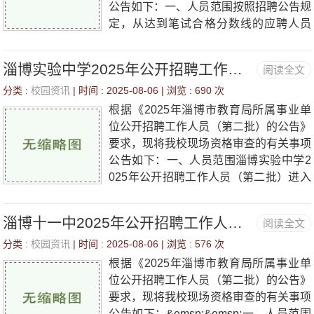
公告如下：一、人员范围按照招聘公告规
定，从达到笔试合格分数线的应聘人员
中，根据招聘岗位和招聘计划（以取消、
核减后为准），按1:3的
淄博实验中学2025年公开招聘工作人员（第二批）现场资格审查公告
阅读全文
分类 :
校园资讯
| 时间 : 2025-08-06 | 浏览 :
690 次
根据《2025年淄博市教育局所属事业单
位公开招聘工作人员（第二批）的公告》
要求，现将我校现场资格审查的有关事项
公告如下：一、人员范围淄博实验中学2
025年公开招聘工作人员（第二批）进入
现场资格审查人员（附件1）。二、时间
及地点安排1.时间：
淄博十一中2025年公开招聘工作人员（第二批）现场资格审核公告
阅读全文
分类 :
校园资讯
| 时间 : 2025-08-06 | 浏览 :
576 次
根据《2025年淄博市教育局所属事业单
位公开招聘工作人员（第二批）的公告》
要求，现将我校现场资格审查的有关事项
公告如下：&emsp;&emsp;一、人员范围