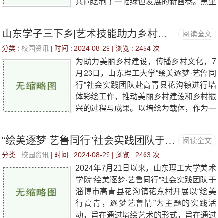
共同绘制了一幅绿色发展的新画卷。黑里
寨镇作为高青黑牛产业的核心区域，依托
丰富的自然资源
山东学子三下乡|艺术技能助力乡村振兴，墙体彩绘丰富花东村
阅读全文
分类 :
校园资讯
| 时间 : 2024-08-29 | 浏览 :
2454 次
为助力美丽乡村建设，传播乡村文化，7
月23日，山东理工大学“绘美逐梦·艺鲁同
行”社会实践团队赴高青县花沟镇进行墙
体彩绘工作，推动美丽乡村建设和乡村振
兴的过程与成果。以墙绘为载体，作为一
种直观、富有创意的艺术形式，为乡村营
造独特的文化氛围，传
“绘美逐梦 艺鲁同行”社会实践团队于高青县花沟镇阶段性墙绘成果展示
阅读全文
分类 :
校园资讯
| 时间 : 2024-08-29 | 浏览 :
2463 次
2024年7月21日以来，山东理工大学美术
学院“绘美逐梦·艺鲁同行”社会实践团队于
淄博市高青县花沟镇花东村开展以“绘美
行高青，逐梦艺鲁情”为主题的实践活
动，旨在通过墙绘艺术的形式，旨在通过