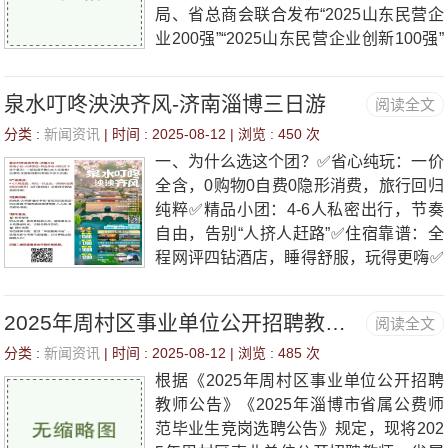
局、省总商会联合发布“2025山东民营企
业200强”“2025山东民营企业创新100强”
“2025山东民营企业服务业100强”“202
泉水叮咚泱泱齐风-济南淄博三日游
阅读全文
分类 :
新闻资讯
| 时间 : 2025-08-12 | 浏览 :
450 次
一、为什么选这个团？✅省心纯玩：一价
全含，0购物0自费0隐形消费，旅行回归
纯粹✅精品小团：4-6人私密出行，节奏
自由，告别“人挤人赶路”✅住宿靠谱：全
程网评四钻酒店，睡得舒服，玩得更嗨✅
全国可参：各地都能入团（不含大交
通），说走就走超eas
2025年周村区事业单位公开招聘教师、省属公费师范毕业生拟聘用人员公示
阅读全文
分类 :
新闻资讯
| 时间 : 2025-08-12 | 浏览 :
485 次
根据《2025年周村区事业单位公开招聘
教师公告》《2025年淄博市省属公费师
范毕业生竞岗选聘公告》规定，现将202