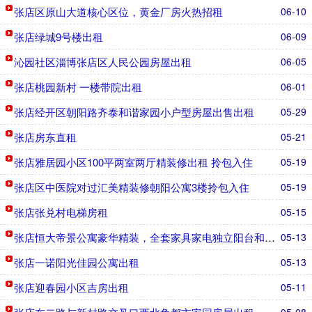
张店区原山大道核心区位，黄金厂房火热招租
06-10
张店绿城9号楼出租
06-09
沁园社区淄博张店区人民公园房屋出租
06-05
张店桃园新村 一楼带院出租
06-01
张店经开区朝阳路齐泰和谐家园小户型房屋出售出租
05-29
张店房东直租
05-21
张店雅居园小区100平两室两厅精装修出租 拎包入住
05-19
张店区中医院对过汇美精装修朝阳公寓3楼拎包入住
05-19
张店张兑村电梯房租
05-15
张店恒大帝景公寓豪华精装，全套家具家电独立阳台和厨卫。
05-13
张店一诺阳光佳园公寓出租
05-13
张店迎春园小区吉房出租
05-11