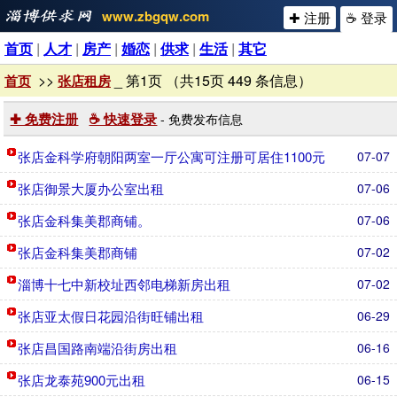
www.zbgqw.com
✚ 注册
☕ 登录
首页
|
人才
|
房产
|
婚恋
|
供求
|
生活
|
其它
>>
_ 第1页 （共15页 449 条信息）
首页
张店租房
✚ 免费注册
☕ 快速登录
- 免费发布信息
张店金科学府朝阳两室一厅公寓可注册可居住1100元
07-07
张店御景大厦办公室出租
07-06
张店金科集美郡商铺。
07-06
张店金科集美郡商铺
07-02
淄博十七中新校址西邻电梯新房出租
07-02
张店亚太假日花园沿街旺铺出租
06-29
张店昌国路南端沿街房出租
06-16
张店龙泰苑900元出租
06-15