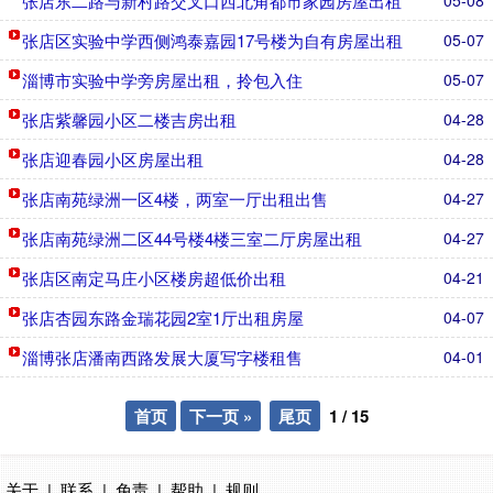
张店东二路与新村路交叉口西北角都市家园房屋出租
05-08
张店区实验中学西侧鸿泰嘉园17号楼为自有房屋出租
05-07
淄博市实验中学旁房屋出租，拎包入住
05-07
张店紫馨园小区二楼吉房出租
04-28
张店迎春园小区房屋出租
04-28
张店南苑绿洲一区4楼，两室一厅出租出售
04-27
张店南苑绿洲二区44号楼4楼三室二厅房屋出租
04-27
张店区南定马庄小区楼房超低价出租
04-21
张店杏园东路金瑞花园2室1厅出租房屋
04-07
淄博张店潘南西路发展大厦写字楼租售
04-01
首页
下一页 »
尾页
1
/
15
关于
|
联系
|
免责
|
帮助
|
规则