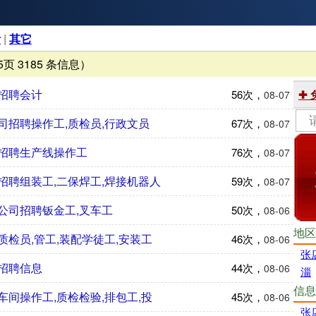
活
|
其它
5页 3185 条信息）
招聘会计
56次，
✚
08-07
司招聘操作工,质检员,行政文员
67次，
08-07
招聘生产线操作工
76次，
08-07
招聘组装工,二保焊工,焊接机器人
59次，
08-07
公司招聘钣金工,叉车工
50次，
08-06
地区
检员,管工,装配学徒工,安装工
46次，
08-06
张
招聘信息
44次，
08-06
淄
信息
间操作工,质检检验,排包工,投
45次，
08-06
张