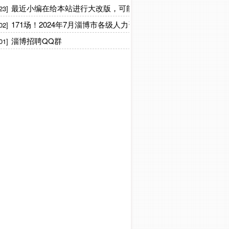
最近小编在给本站进行大改版，可能信息更新不及时
23]
171场！2024年7月淄博市各级人力资源市场“百日千万招聘专项
02]
淄博招聘QQ群
01]