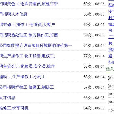
招聘美色工,仓库管理员,质检主管
62次，
08-05
征
疫
司招聘人才信息
55次，
08-05
村
租
维修工,操作工,仓管员,大客户
60次，
08-05
房
司招聘热处理工,制芯操作工,打磨
60次，
08-05
二
聘
公司智能提升改造项目环境影响评价第一
64次，
08-04
淄
生产操作工,化工销售,电仪工,
婚
77次，
08-04
征
主管会计,化验员,安全员,操作
53次，
08-04
信息
助工,生产操作工,小时工
63次，
08-04
[02-
[02-
公司招聘焊挡工,修磨工,制链工
57次，
08-04
[01-
人才信息
66次，
08-03
[01-
维修工,铲车司机
64次，
08-03
[10-