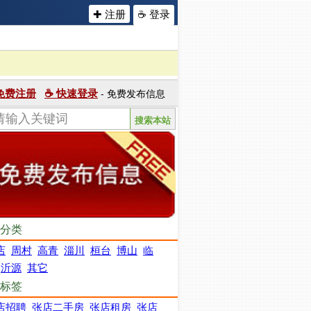
✚ 注册
☕ 登录
 免费注册
☕ 快速登录
- 免费发布信息
分类
店
周村
高青
淄川
桓台
博山
临
沂源
其它
标签
店招聘
张店二手房
张店租房
张店