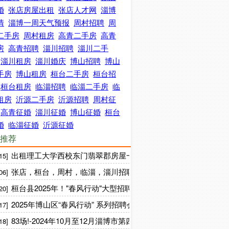
婚
张店房屋出租
张店人才网
淄博
情
淄博一周天气预报
周村招聘
周
二手房
周村租房
高青二手房
高青
房
高青招聘
淄川招聘
淄川二手
淄川租房
淄川婚庆
博山招聘
博山
手房
博山租房
桓台二手房
桓台招
桓台租房
临淄招聘
临淄二手房
临
租房
沂源二手房
沂源招聘
周村征
高青征婚
淄川征婚
博山征婚
桓台
婚
临淄征婚
沂源征婚
推荐
出租理工大学西校东门翡翠郡房屋一套，90平方，两室一厅，
15]
张店，桓台，周村，临淄，淄川招聘保险续期人员各1名
06]
桓台县2025年！"春风行动"大型招聘会，就在新时代文明实践中
20]
2025年博山区“春风行动” 系列招聘会邀您参加
17]
83场!-2024年10月至12月淄博市第四季度零工专项招聘会来啦
18]