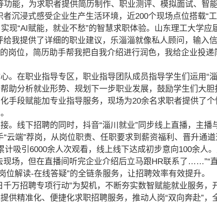
官”等功能，为求职者提供简历制作、职业测评、模拟面试、智
职者沉浸式感受企业生产生活环境，近200个现场点位搭载“
，实现“AI赋能，就业不愁”的智慧求职体验。山东理工大学应
评给我提供了详细的职业建议，乐淄淄就像私人顾问，输入
上的岗位，简历助手帮我把自我介绍进行润色，我给企业投递
心。在职业指导专区，职业指导团队成员指导学生们运用“淄
，帮助分析就业形势、规划下一步职业发展，鼓励学生们大胆
化手段赋能加专业指导服务，现场为20余名求职者提供了个
力。
接。线下招聘的同时，抖音“淄川就业”同步线上直播，主播
手“云端”荐岗，从岗位职责、任职要求到薪资福利、晋升通
计吸引6000余人次观看，线上线下达成初步意向100余人
去现场，但在直播间听完企业介绍后立马跟HR联系了……”“直
-岗位解读-在线答疑”的全链条服务，让招聘效率有效提升。
日千万招聘专项行动”为契机，不断夯实数智赋能就业服务，
提供精准化、便捷化求职招聘服务，推动人岗“双向奔赴”，