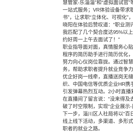
慧管家-乐淄淄”和“虚拟面试
一站式服务；VR体验设备带求
书”，让求职“立体化、可视化”
晓阳在体验后赞叹道：“职业测
我匹配了几个契合度达95%以
约好周一上午去面试了！”
职业指导面对面，真情服务心贴
程序的简历助手进行简历优化
努力向心仪岗位靠拢。通过智慧
务，帮助求职者提升就业竞争
优企好岗一线牵，直播送岗无缝
织、中国电信等优质企业HR携
引发弹幕热烈互动。2小时直播累
在直播间了留言说：“没来得及
破了时空限制，实现“企业展示
下一步，淄川区人社局将以“百
线上线下活动，多渠道、多形式
职者的就业之路。