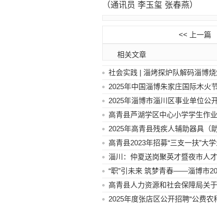
（通讯员 李玉玺 张春燕）
<< 上一篇
相关文章
社会实践 | 淄烤探炉队解码淄博
2025年中国淄博朱家庄国际木火
2025年淄博市淄川区事业单位公
高青县芦湖学区中心小学学生作
2025年高青县残疾人辅助器具
高青县2023年招募“三支一扶”
淄川：仲夏送岗聚英才暨夜市人才
“职”引未来 筑梦青春——淄博市2
高青县人力资源和社会保障局关于
2025年度张店区公开招聘“公费农