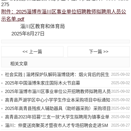
275
附件：2025淄博市淄川区事业单位招聘教师拟聘用人员公
示名单.pdf
淄川区教育和体育局
2025年8月27日
<< 上一篇
下一篇 >>
相关文章
社会实践 | 淄烤探炉队解码淄博烧烤：烟火背后的民生
2025-09-02
密码
2025年中国淄博朱家庄国际木火节启幕
2025-09-02
2025年淄博市淄川区事业单位公开招聘教师拟聘用人员
2025-09-02
公示
高青县芦湖学区中心小学学生作业本采购项目中标通知
2025-09-02
书
2025年高青县残疾人辅助器具（助听器采购）采购项目
2025-09-02
中标（成交）公告
高青县2023年招募“三支一扶”大学生拟聘用为镇事业单
2025-09-02
位工作人员公示
淄川：仲夏送岗聚英才暨夜市人才专场招聘会走进SM
2025-08-27